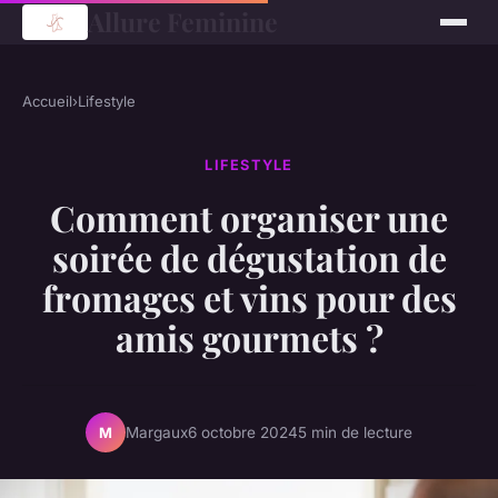
Allure Feminine
Accueil
›
Lifestyle
LIFESTYLE
Comment organiser une
soirée de dégustation de
fromages et vins pour des
amis gourmets ?
Margaux
6 octobre 2024
5 min de lecture
M