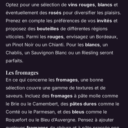
Optez pour une sélection de
vins
rouges
,
blancs
et
éventuellement des
rosés
pour diversifier les plaisirs.
Prenez en compte les préférences de vos
invités
et
proposez des
bouteilles
de différentes régions
viticoles. Parmi les
rouges
, envisagez un Bordeaux,
un Pinot Noir ou un Chianti. Pour les
blancs
, un
Chablis, un Sauvignon Blanc ou un Riesling seront
parfaits.
Les fromages
En ce qui concerne les
fromages
, une bonne
sélection couvre une gamme de textures et de
saveurs. Incluez des
fromages
à pâte molle comme
le Brie ou le Camembert, des
pâtes dures
comme le
Comté ou le Parmesan, et des
bleus
comme le
Roquefort ou le Bleu d’Auvergne. Pensez à ajouter
quelques
fromages
de chèvre et à pâte pressée non