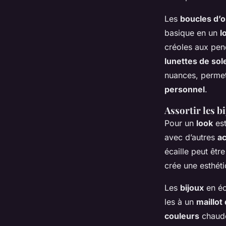
Les
boucles d’o
basique en un
l
créoles aux pen
lunettes de sole
nuances, permet
personnel
.
Assortir les b
Pour un
look
est
avec d’autres
a
écaille peut êt
crée une esthéti
Les
bijoux
en éc
les à un
maillot
couleurs
chaudes