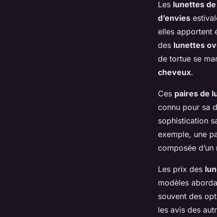
Les
lunettes de 
d’envies
estival
elles apportent
des
lunettes ov
de tortue se ma
cheveux
.
Ces
paires de l
connu pour sa du
sophistication s
exemple, une p
composée d’un
Les prix des
lun
modèles abordab
souvent des opt
les avis des aut