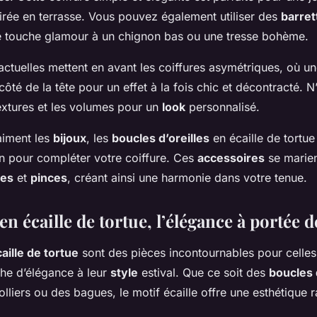
irée en terrasse. Vous pouvez également utiliser des
barret
e touche glamour à un chignon bas ou une tresse bohème.
ctuelles mettent en avant les coiffures asymétriques, où u
 côté de la tête pour un effet à la fois chic et décontracté. 
textures et les volumes pour un
look
personnalisé.
aiment les
bijoux
, les
boucles d’oreilles
en écaille de tortue
on pour compléter votre coiffure. Ces
accessoires
se marien
tes
et
pinces
, créant ainsi une harmonie dans votre tenue.
en écaille de tortue, l’élégance à portée 
aille de tortue
sont des pièces incontournables pour celles
che d’élégance à leur
style
estival. Que ce soit des
boucles 
olliers ou des bagues, le motif écaille offre une esthétique r