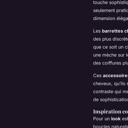
touche sophisti
seulement prati
dimension éléga
Les
barrettes 
des plus discrèt
que ce soit un 
une mèche sur l
des coiffures p
Ces
accessoire
cheveux, qu’ils 
contraste qui me
de sophisticatio
Inspiration co
Pour un
look
est
boucles naturell