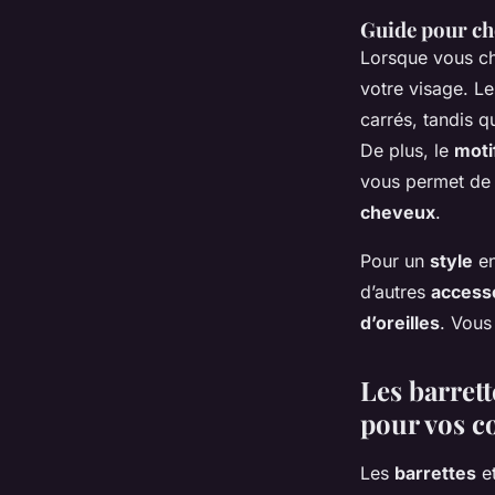
Guide pour cho
Lorsque vous c
votre visage. L
carrés, tandis q
De plus, le
motif
vous permet de t
cheveux
.
Pour un
style
en
d’autres
access
d’oreilles
. Vous
Les barrett
pour vos c
Les
barrettes
e