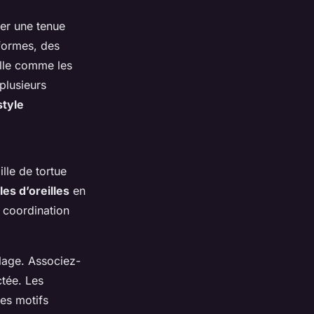
mer une tenue
 formes, des
lle comme les
 plusieurs
style
lle de tortue
es d’oreilles
en
 coordination
plage. Associez-
ctée. Les
les motifs