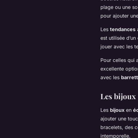
plage ou une so
pour ajouter un
Les
tendances
a
est utilisée d’un
jouer avec les 
Pour celles qui 
excellente opti
avec les
barret
Les bijoux 
Les
bijoux
en
éc
ajouter une tou
bracelets, des c
intemporelle.