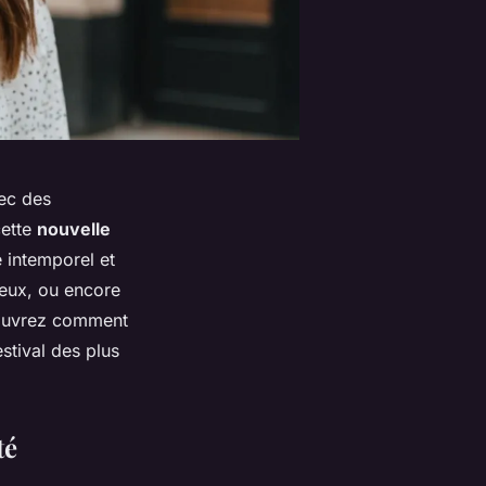
ec des
cette
nouvelle
 intemporel et
veux, ou encore
écouvrez comment
stival des plus
té