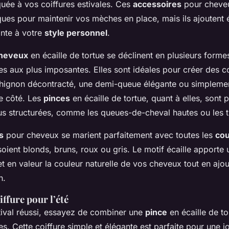
quée à vos coiffures estivales. Ces
accessoires
pour cheve
ques pour maintenir vos mèches en place, mais ils ajoutent
nte à votre
style personnel
.
cheveux
en écaille de tortue se déclinent en plusieurs formes e
es aux plus imposantes. Elles sont idéales pour créer des co
chignon décontracté, une demi-queue élégante ou simplemen
e côté. Les
pinces
en écaille de tortue, quant à elles, sont 
lus structurées, comme les queues-de-cheval hautes ou les t
s
pour cheveux se marient parfaitement avec toutes les
cou
soient blonds, bruns, roux ou gris. Le motif écaille apporte
t en valeur la couleur naturelle de vos cheveux tout en ajo
n.
iffure pour l’été
ival réussi, essayez de combiner une
pince
en écaille de t
es. Cette coiffure simple et élégante est parfaite pour une j