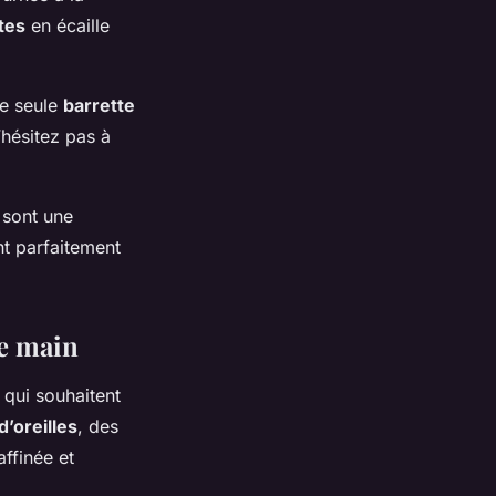
tes
en écaille
ne seule
barrette
N’hésitez pas à
 sont une
t parfaitement
de main
 qui souhaitent
d’oreilles
, des
affinée et