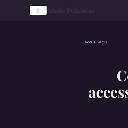
Allure Feminine
Accueil
›
Actu
C
access