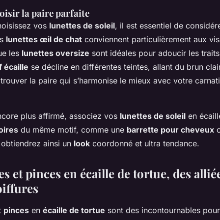
isir la paire parfaite
hoisissez vos
lunettes de soleil
, il est essentiel de considé
es
lunettes œil de chat
conviennent particulièrement aux vis
ue les
lunettes oversize
sont idéales pour adoucir les trait
 écaille
se décline en différentes teintes, allant du brun clai
rouver la paire qui s’harmonise le mieux avec votre carnat
core plus affirmé, associez vos
lunettes de soleil
en écaill
oires
du même motif, comme une
barrette pour cheveux
o
 obtiendrez ainsi un
look
coordonné et ultra tendance.
es et pinces en écaille de tortue, des alli
oiffures
t
pinces
en
écaille de tortue
sont des incontournables pour