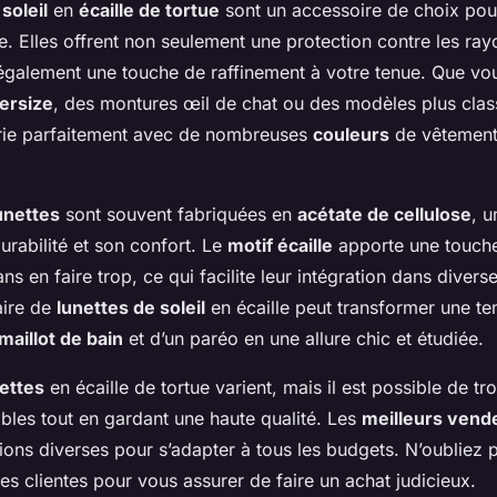
soleil
en
écaille de tortue
sont un accessoire de choix pou
e. Elles offrent non seulement une protection contre les ra
 également une touche de raffinement à votre tenue. Que vo
ersize
, des montures œil de chat ou des modèles plus classi
rie parfaitement avec de nombreuses
couleurs
de vêtement
unettes
sont souvent fabriquées en
acétate de cellulose
, u
rabilité et son confort. Le
motif écaille
apporte une touch
ans en faire trop, ce qui facilite leur intégration dans divers
aire de
lunettes de soleil
en écaille peut transformer une te
maillot de bain
et d’un paréo en une allure chic et étudiée.
ettes
en écaille de tortue varient, mais il est possible de tr
les tout en gardant une haute qualité. Les
meilleurs vend
ions diverses pour s’adapter à tous les budgets. N’oubliez 
res clientes pour vous assurer de faire un achat judicieux.