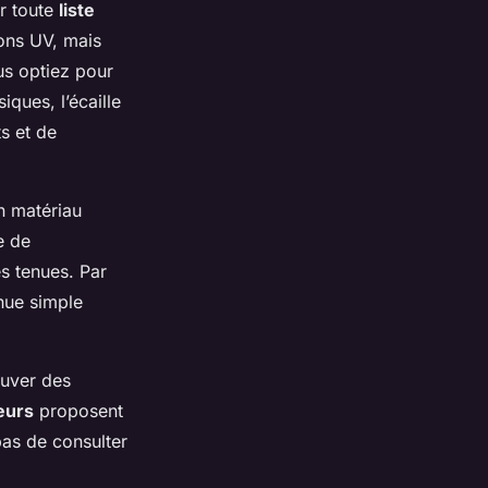
r toute
liste
yons UV, mais
us optiez pour
ques, l’écaille
s et de
n matériau
e de
es tenues. Par
nue simple
ouver des
eurs
proposent
pas de consulter