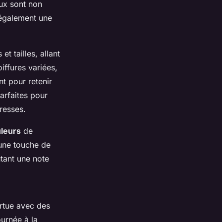
ux sont non
 également une
t tailles, allant
iffures variées,
t pour retenir
parfaites pour
resses.
leurs
de
 une touche de
utant une note
ortue avec des
ournée à la