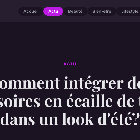
Accueil
Actu
Beauté
Bien-etre
Lifestyle
ACTU
omment intégrer d
oires en écaille de
dans un look d'été?